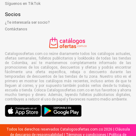
Síguenos en TikTok
Socios
¿Te interesaría ser socio?
Contáctanos
Catalogosofertas.com.co reúne diariamente todos los catálogos actuales,
ofertas semanales, folletos publicitarios y lookbooks de todas las tiendas
de Colombia, así te mantenemos completamente informado de las
promociones de los catálogos, descuentos y ofertas y podrás encontrar
fácilmente una oferta específica, rebaja o descuento durante las
temporadas de descuentos de las tiendas de tu zona. Nuestro sitio es el
primero en mostrar los catálogos más recientes, incluso antes de que te
lleguen al correo, y por supuesto también podrás verlos desde tu trabajo,
escuela o tienda. Coloca Catalogosofertas.com.co en tus favoritos y ahorra
mucho tiempo y dinero. Además, leyendo folletos publicitarios digitales,
contribuyes a reducir el uso de papel y favoreces nuestro medio ambiente.
Todos los derechos reservados Catalogosofertas.com.co 2026 |
Cláusula
de descargo de responsabilidad
|
Términos y condiciones
|
Política de