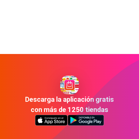
Descarga la aplicación gratis
con más de 1250 tiendas