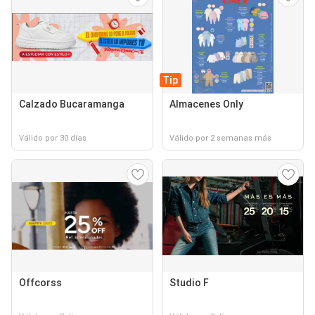
Tip
Calzado Bucaramanga
Almacenes Only
Válido por 30 días
Válido por 2 semanas más
Offcorss
Studio F