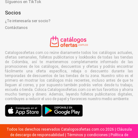
Síguenos en TikTok
Socios
¿Te interesaría ser socio?
Contáctanos
Catalogosofertas.com.co reúne diariamente todos los catálogos actuales,
ofertas semanales, folletos publicitarios y lookbooks de todas las tiendas
de Colombia, así te mantenemos completamente informado de las
promociones de los catálogos, descuentos y ofertas y podrás encontrar
fácilmente una oferta específica, rebaja o descuento durante las
temporadas de descuentos de las tiendas de tu zona. Nuestro sitio es el
primero en mostrar los catálogos más recientes, incluso antes de que te
lleguen al correo, y por supuesto también podrás verlos desde tu trabajo,
escuela o tienda. Coloca Catalogosofertas.com.co en tus favoritos y ahorra
mucho tiempo y dinero. Además, leyendo folletos publicitarios digitales,
contribuyes a reducir el uso de papel y favoreces nuestro medio ambiente.
Todos los derechos reservados Catalogosofertas.com.co 2026 |
Cláusula
de descargo de responsabilidad
|
Términos y condiciones
|
Política de