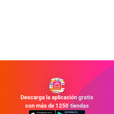
Descarga la aplicación gratis
con más de 1250 tiendas