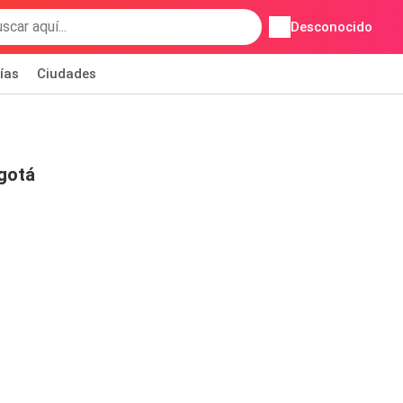
Desconocido
ías
Ciudades
gotá