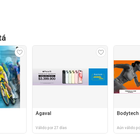
tá
Agaval
Bodytech
Válido por 27 días
Aún válido p