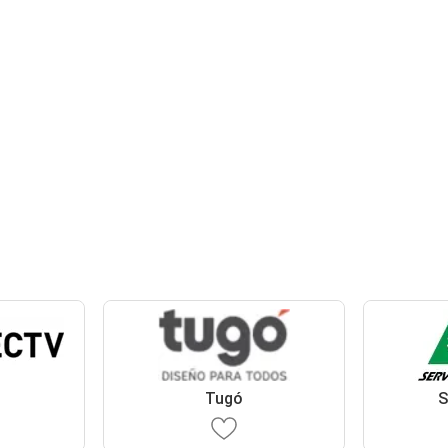
Tugó
S