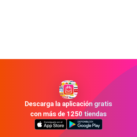
Descarga la aplicación gratis
con más de 1250 tiendas