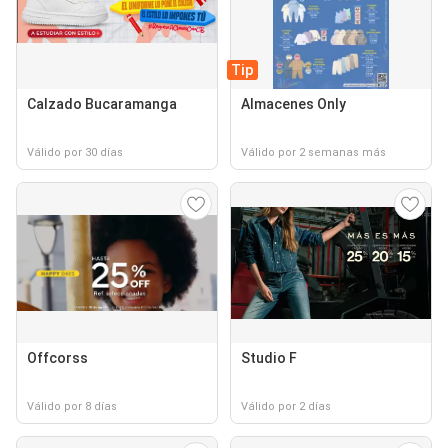
Tip
Calzado Bucaramanga
Almacenes Only
Válido por 30 días
Válido por 2 semanas más
Offcorss
Studio F
Válido por 8 días
Válido por 2 días