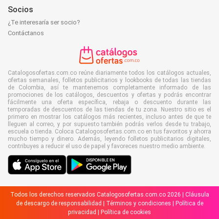
Socios
¿Te interesaría ser socio?
Contáctanos
Catalogosofertas.com.co reúne diariamente todos los catálogos actuales,
ofertas semanales, folletos publicitarios y lookbooks de todas las tiendas
de Colombia, así te mantenemos completamente informado de las
promociones de los catálogos, descuentos y ofertas y podrás encontrar
fácilmente una oferta específica, rebaja o descuento durante las
temporadas de descuentos de las tiendas de tu zona. Nuestro sitio es el
primero en mostrar los catálogos más recientes, incluso antes de que te
lleguen al correo, y por supuesto también podrás verlos desde tu trabajo,
escuela o tienda. Coloca Catalogosofertas.com.co en tus favoritos y ahorra
mucho tiempo y dinero. Además, leyendo folletos publicitarios digitales,
contribuyes a reducir el uso de papel y favoreces nuestro medio ambiente.
Todos los derechos reservados Catalogosofertas.com.co 2026 |
Cláusula
de descargo de responsabilidad
|
Términos y condiciones
|
Política de
privacidad
|
Política de cookies