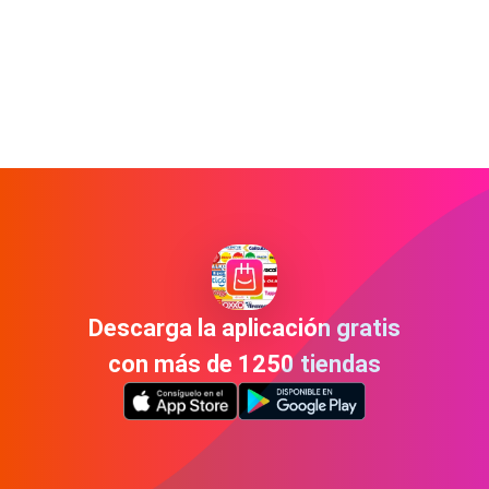
Descarga la aplicación gratis
con más de 1250 tiendas