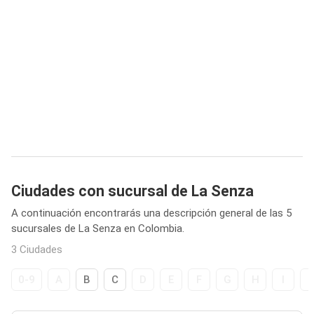
Ciudades con sucursal de La Senza
A continuación encontrarás una descripción general de las 5
sucursales de La Senza en Colombia.
3 Ciudades
0-9
A
B
C
D
E
F
G
H
I