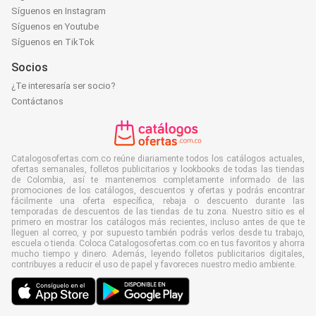
Síguenos en Instagram
Síguenos en Youtube
Síguenos en TikTok
Socios
¿Te interesaría ser socio?
Contáctanos
Catalogosofertas.com.co reúne diariamente todos los catálogos actuales,
ofertas semanales, folletos publicitarios y lookbooks de todas las tiendas
de Colombia, así te mantenemos completamente informado de las
promociones de los catálogos, descuentos y ofertas y podrás encontrar
fácilmente una oferta específica, rebaja o descuento durante las
temporadas de descuentos de las tiendas de tu zona. Nuestro sitio es el
primero en mostrar los catálogos más recientes, incluso antes de que te
lleguen al correo, y por supuesto también podrás verlos desde tu trabajo,
escuela o tienda. Coloca Catalogosofertas.com.co en tus favoritos y ahorra
mucho tiempo y dinero. Además, leyendo folletos publicitarios digitales,
contribuyes a reducir el uso de papel y favoreces nuestro medio ambiente.