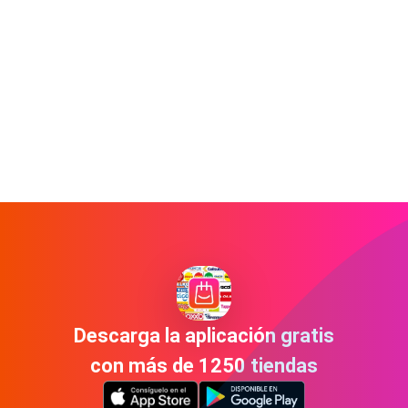
Descarga la aplicación gratis
con más de 1250 tiendas