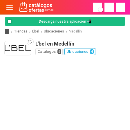
!
Descarga nuestra aplicación 📲
Tiendas
L'bel
Ubicaciones
Medellín
L'bel en Medellín
Catálogos
5
Ubicaciones
4