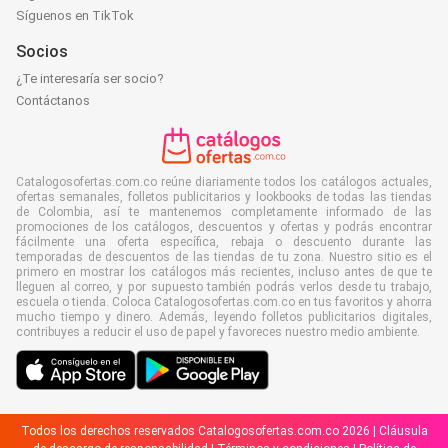
Síguenos en TikTok
Socios
¿Te interesaría ser socio?
Contáctanos
Catalogosofertas.com.co reúne diariamente todos los catálogos actuales,
ofertas semanales, folletos publicitarios y lookbooks de todas las tiendas
de Colombia, así te mantenemos completamente informado de las
promociones de los catálogos, descuentos y ofertas y podrás encontrar
fácilmente una oferta específica, rebaja o descuento durante las
temporadas de descuentos de las tiendas de tu zona. Nuestro sitio es el
primero en mostrar los catálogos más recientes, incluso antes de que te
lleguen al correo, y por supuesto también podrás verlos desde tu trabajo,
escuela o tienda. Coloca Catalogosofertas.com.co en tus favoritos y ahorra
mucho tiempo y dinero. Además, leyendo folletos publicitarios digitales,
contribuyes a reducir el uso de papel y favoreces nuestro medio ambiente.
Todos los derechos reservados Catalogosofertas.com.co 2026 |
Cláusula