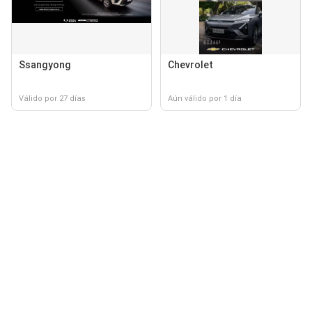
Ssangyong
Chevrolet
Válido por 27 días
Aún válido por 1 día