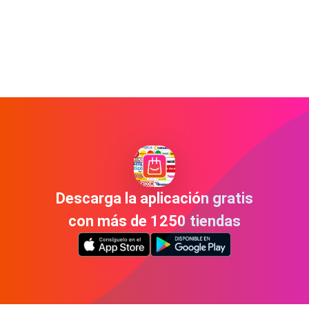
Descarga la aplicación gratis
con más de 1250 tiendas