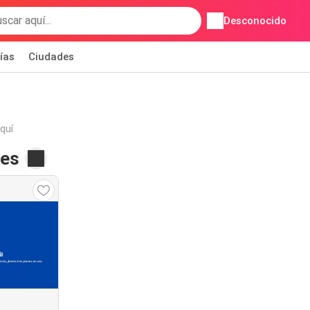
Desconocido
ías
Ciudades
quí
les