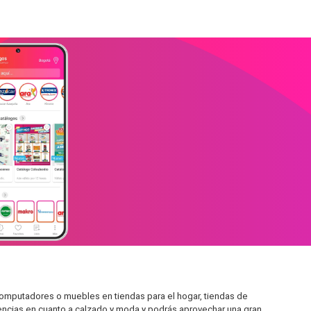
omputadores o muebles en tiendas para el hogar, tiendas de
encias en cuanto a calzado y moda y podrás aprovechar una gran