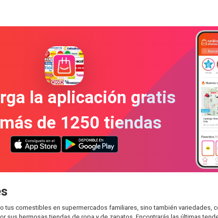
ga la aplicación gratis
 más de 1250 tiendas
es
o tus comestibles en supermercados familiares, sino también variedades, c
r sus hermosas tiendas de ropa y de zapatos. Encontrarás las últimas tend