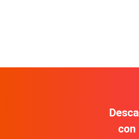
Descar
con