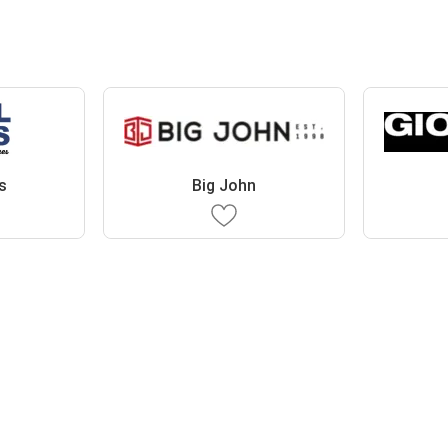
s
Big John