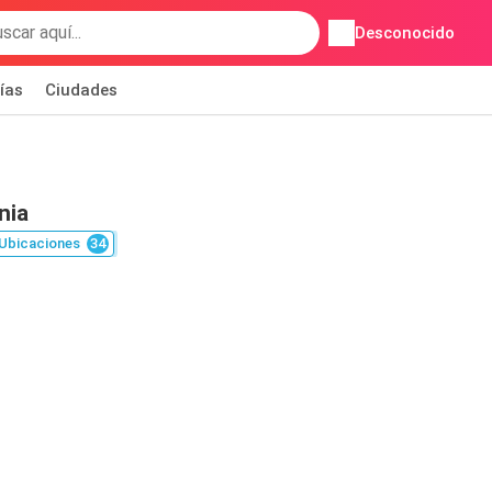
Desconocido
ías
Ciudades
nia
Ubicaciones
34