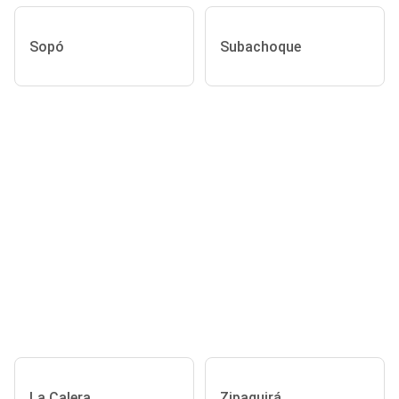
Sopó
Subachoque
La Calera
Zipaquirá