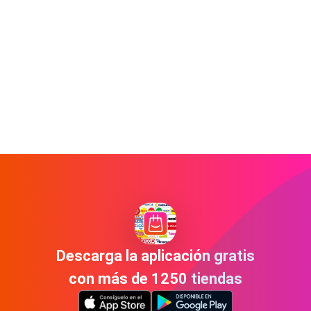
Descarga la aplicación gratis
con más de 1250 tiendas