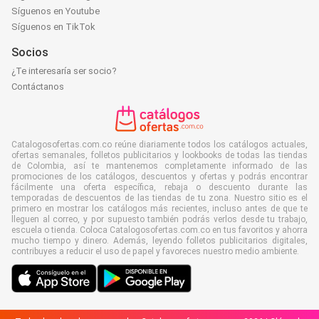
Síguenos en Youtube
Síguenos en TikTok
Socios
¿Te interesaría ser socio?
Contáctanos
Catalogosofertas.com.co reúne diariamente todos los catálogos actuales,
ofertas semanales, folletos publicitarios y lookbooks de todas las tiendas
de Colombia, así te mantenemos completamente informado de las
promociones de los catálogos, descuentos y ofertas y podrás encontrar
fácilmente una oferta específica, rebaja o descuento durante las
temporadas de descuentos de las tiendas de tu zona. Nuestro sitio es el
primero en mostrar los catálogos más recientes, incluso antes de que te
lleguen al correo, y por supuesto también podrás verlos desde tu trabajo,
escuela o tienda. Coloca Catalogosofertas.com.co en tus favoritos y ahorra
mucho tiempo y dinero. Además, leyendo folletos publicitarios digitales,
contribuyes a reducir el uso de papel y favoreces nuestro medio ambiente.