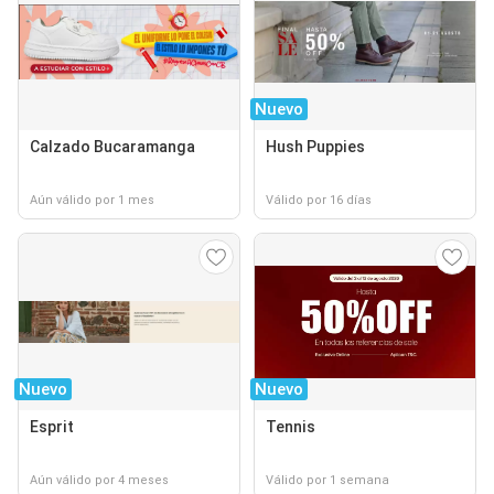
Nuevo
Calzado Bucaramanga
Hush Puppies
Aún válido por 1 mes
Válido por 16 días
Nuevo
Nuevo
Esprit
Tennis
Aún válido por 4 meses
Válido por 1 semana