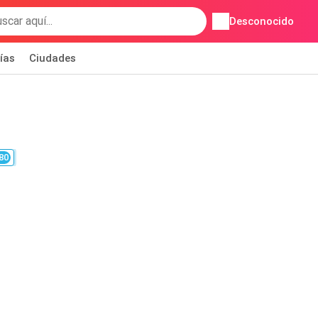
Desconocido
ías
Ciudades
80