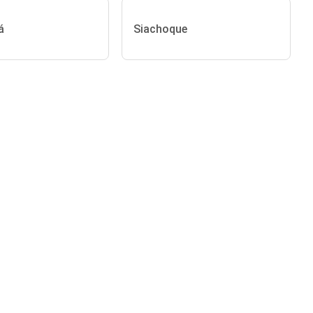
á
Siachoque