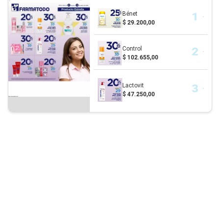
Bénet
$ 29.200,00
Control
$ 102.655,00
Lactovit
$ 47.250,00