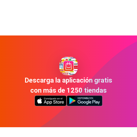
Descarga la aplicación gratis
con más de 1250 tiendas