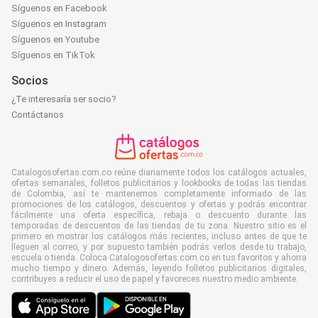
Síguenos en Facebook
Síguenos en Instagram
Síguenos en Youtube
Síguenos en TikTok
Socios
¿Te interesaría ser socio?
Contáctanos
Catalogosofertas.com.co reúne diariamente todos los catálogos actuales,
ofertas semanales, folletos publicitarios y lookbooks de todas las tiendas
de Colombia, así te mantenemos completamente informado de las
promociones de los catálogos, descuentos y ofertas y podrás encontrar
fácilmente una oferta específica, rebaja o descuento durante las
temporadas de descuentos de las tiendas de tu zona. Nuestro sitio es el
primero en mostrar los catálogos más recientes, incluso antes de que te
lleguen al correo, y por supuesto también podrás verlos desde tu trabajo,
escuela o tienda. Coloca Catalogosofertas.com.co en tus favoritos y ahorra
mucho tiempo y dinero. Además, leyendo folletos publicitarios digitales,
contribuyes a reducir el uso de papel y favoreces nuestro medio ambiente.