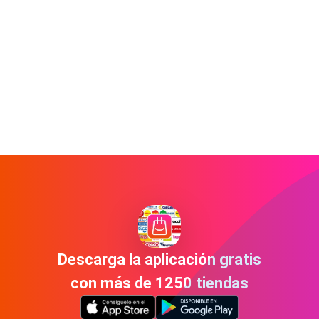
Descarga la aplicación gratis
con más de 1250 tiendas