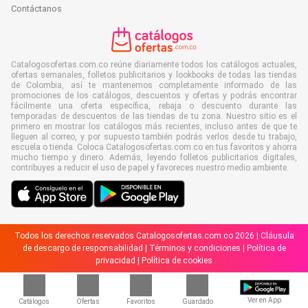
Contáctanos
Catalogosofertas.com.co reúne diariamente todos los catálogos actuales,
ofertas semanales, folletos publicitarios y lookbooks de todas las tiendas
de Colombia, así te mantenemos completamente informado de las
promociones de los catálogos, descuentos y ofertas y podrás encontrar
fácilmente una oferta específica, rebaja o descuento durante las
temporadas de descuentos de las tiendas de tu zona. Nuestro sitio es el
primero en mostrar los catálogos más recientes, incluso antes de que te
lleguen al correo, y por supuesto también podrás verlos desde tu trabajo,
escuela o tienda. Coloca Catalogosofertas.com.co en tus favoritos y ahorra
mucho tiempo y dinero. Además, leyendo folletos publicitarios digitales,
contribuyes a reducir el uso de papel y favoreces nuestro medio ambiente.
Todos los derechos reservados Catalogosofertas.com.co 2026 |
Cláusula
de descargo de responsabilidad
|
Términos y condiciones
|
Política de
privacidad
|
Política de cookies
Ver en App
Catálogos
Ofertas
Favoritos
Guardado