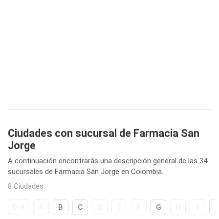
Ciudades con sucursal de Farmacia San
Jorge
A continuación encontrarás una descripción general de las 34
sucursales de Farmacia San Jorge en Colombia.
8 Ciudades
0-9
A
B
C
D
E
F
G
H
I