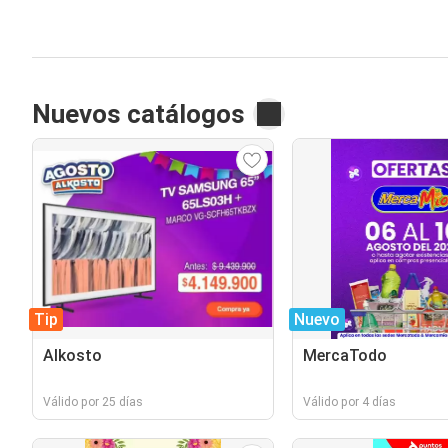
Nuevos catálogos
Tip
Nuevo
Alkosto
MercaTodo
Válido por 25 días
Válido por 4 días