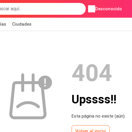
Desconocido
ías
Ciudades
404
Upssss!!
Esta página no existe (aún).
Volver al inicio