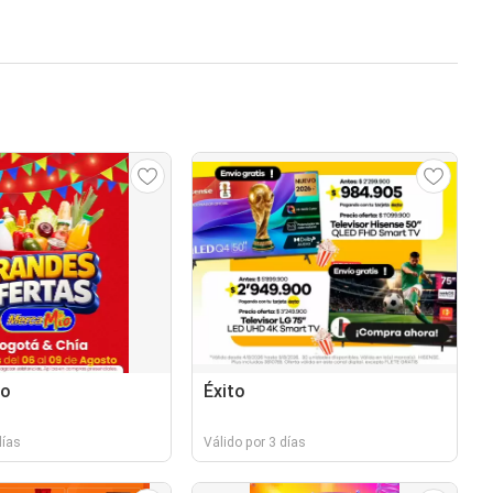
do
Éxito
días
Válido por 3 días