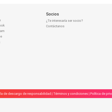
Socios
n
¿Te interesaría ser socio?
ook
Contáctanos
ram
be
k
la de descargo de responsabilidad
|
Términos y condiciones
|
Política de pri