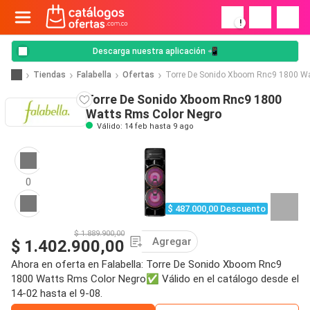
!
Descarga nuestra aplicación 📲
Tiendas
Falabella
Ofertas
Torre De Sonido Xboom Rnc9 1800 Wa
Torre De Sonido Xboom Rnc9 1800
Watts Rms Color Negro
Válido: 14 feb hasta 9 ago
0
$ 487.000,00 Descuento
$ 1.889.900,00
Agregar
$ 1.402.900,00
Ahora en oferta en Falabella: Torre De Sonido Xboom Rnc9
1800 Watts Rms Color Negro✅ Válido en el catálogo desde el
14-02 hasta el 9-08.