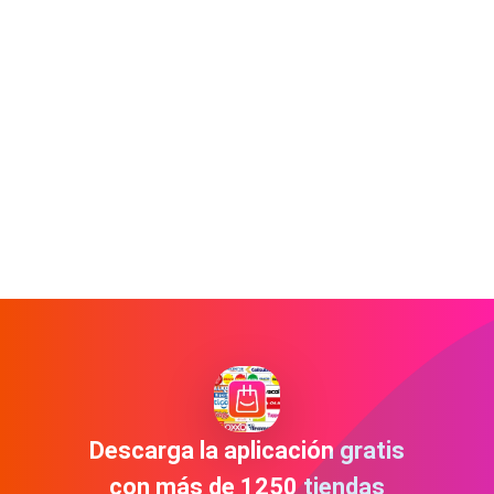
Descarga la aplicación gratis
con más de 1250 tiendas