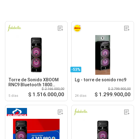
-53%
Torre de Sonido XBOOM
Lg - torre de sonido rnc9
RNC9 Bluetooth 1800
$ 2.166.000,00
$ 2.799.900,00
Watts Negro
$ 1.516.000,00
$ 1.299.900,00
5 días
24 días