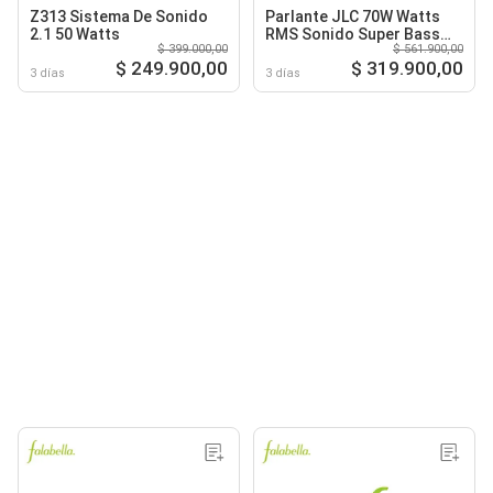
Z313 Sistema De Sonido
Parlante JLC 70W Watts
2.1 50 Watts
RMS Sonido Super Bass
$ 399.000,00
$ 561.900,00
Bluetooth con TWS y LED -
$ 249.900,00
$ 319.900,00
Ref. JLC-R213LS
3 días
3 días