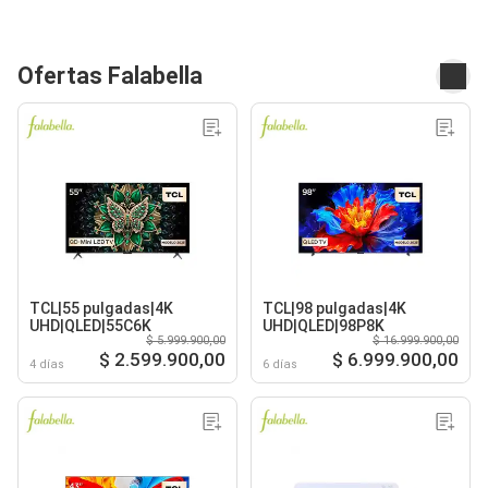
Ofertas Falabella
TCL|55 pulgadas|4K
TCL|98 pulgadas|4K
UHD|QLED|55C6K
UHD|QLED|98P8K
$ 5.999.900,00
$ 16.999.900,00
$ 2.599.900,00
$ 6.999.900,00
4 días
6 días