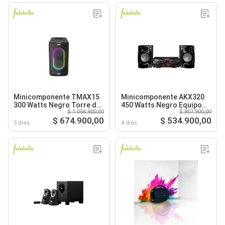
Minicomponente TMAX15
Minicomponente AKX320
300 Watts Negro Torre de
450 Watts Negro Equipo
$ 1.056.900,00
$ 807.900,00
Sonido
de Sonido
$ 674.900,00
$ 534.900,00
5 días
4 días