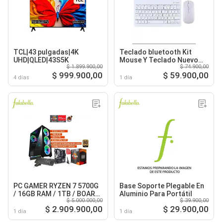
TCL|43 pulgadas|4K
Teclado bluetooth Kit
UHD|QLED|43S5K
Mouse Y Teclado Nuevo
$ 1.899.900,00
$ 74.900,00
Blanco
$ 999.900,00
$ 59.900,00
4 días
1 día
PC GAMER RYZEN 7 5700G
Base Soporte Plegable En
/ 16GB RAM / 1TB / BOARD
Aluminio Para Portátil
$ 5.000.000,00
$ 39.900,00
B550 WIFI / FUENTE 600W
$ 2.909.900,00
$ 29.900,00
80+ GOLD
1 día
1 día