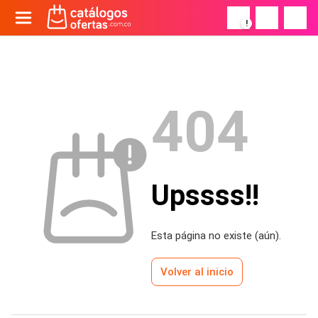
!
404
Upssss!!
Esta página no existe (aún).
Volver al inicio