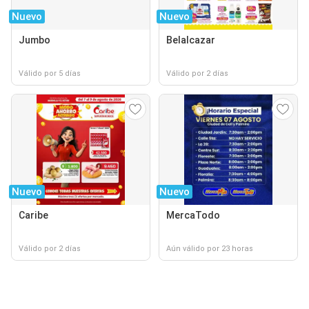
Nuevo
Nuevo
Jumbo
Belalcazar
Válido por 5 días
Válido por 2 días
Nuevo
Nuevo
Caribe
MercaTodo
Válido por 2 días
Aún válido por 23 horas