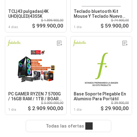
TCL|43 pulgadas|4K
Teclado bluetooth Kit
UHD|QLED|43S5K
Mouse Y Teclado Nuevo
$ 1.899.900,00
$ 74.900,00
Blanco
$ 999.900,00
$ 59.900,00
4 días
1 día
PC GAMER RYZEN 7 5700G
Base Soporte Plegable En
/ 16GB RAM / 1TB / BOARD
Aluminio Para Portátil
$ 5.000.000,00
$ 39.900,00
B550 WIFI / FUENTE 600W
$ 2.909.900,00
$ 29.900,00
80+ GOLD
1 día
1 día
Todas las ofertas