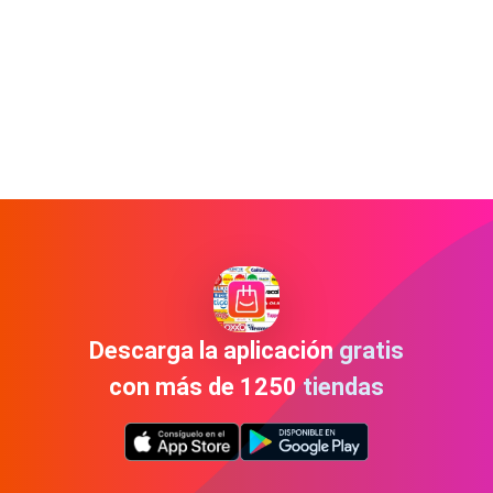
Descarga la aplicación gratis
con más de 1250 tiendas