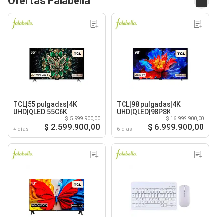
Ofertas Falabella
TCL|55 pulgadas|4K
TCL|98 pulgadas|4K
UHD|QLED|55C6K
UHD|QLED|98P8K
$ 5.999.900,00
$ 16.999.900,00
$ 2.599.900,00
$ 6.999.900,00
4 días
6 días