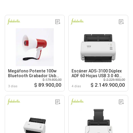
Megáfono Potente 100w
Escáner ADS-3100 Dúplex
Bluetooth Grabador Usb
ADF 60 Hojas USB 3.0 40
$ 179.800,00
$ 2.229.900,00
Sirena Ads-018
ppm Marca:
$ 89.900,00
$ 2.149.900,00
3 días
4 días