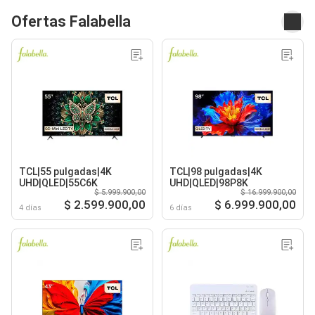
Ofertas Falabella
TCL|55 pulgadas|4K
TCL|98 pulgadas|4K
UHD|QLED|55C6K
UHD|QLED|98P8K
$ 5.999.900,00
$ 16.999.900,00
$ 2.599.900,00
$ 6.999.900,00
4 días
6 días