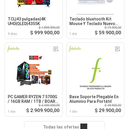
TCL|43 pulgadas|4K
Teclado bluetooth Kit
UHD|QLED|43S5K
Mouse Y Teclado Nuevo
$ 1.899.900,00
$ 74.900,00
Blanco
$ 999.900,00
$ 59.900,00
4 días
1 día
PC GAMER RYZEN 7 5700G
Base Soporte Plegable En
/ 16GB RAM / 1TB / BOARD
Aluminio Para Portátil
$ 5.000.000,00
$ 39.900,00
B550 WIFI / FUENTE 600W
$ 2.909.900,00
$ 29.900,00
80+ GOLD
1 día
1 día
Todas las ofertas