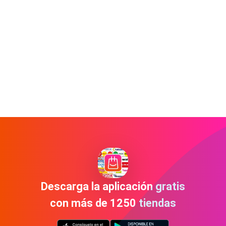
Descarga la aplicación gratis
con más de 1250 tiendas