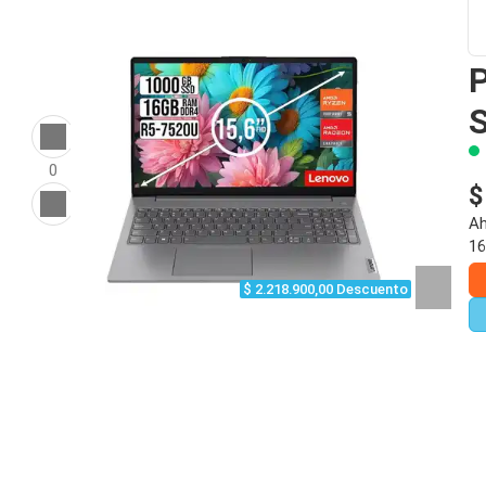
0
$
Ah
16
$ 2.218.900,00 Descuento