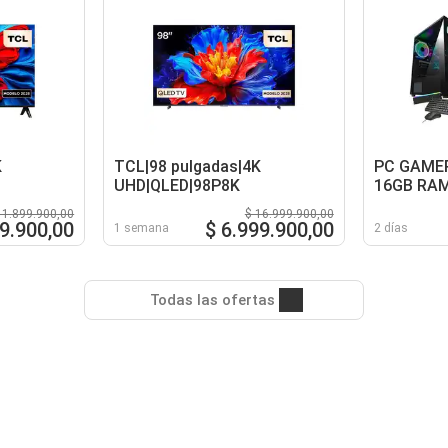
K
TCL|98 pulgadas|4K
PC GAMER
UHD|QLED|98P8K
16GB RAM
B550 WIF
 1.899.900,00
$ 16.999.900,00
80+ GOLD
9.900,00
$ 6.999.900,00
1 semana
2 días
Todas las ofertas