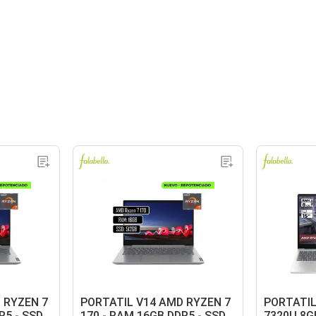
 RYZEN 7
PORTATIL V14 AMD RYZEN 7
PORTATIL
R5 - SSD
170 - RAM 16GB DDR5 - SSD
7320U 8G