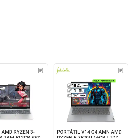
 AMD RYZEN 3-
PORTÁTIL V14 G4 AMN AMD
B RAM 512GB SSD
RYZEN 5 7520U 16GB LPDDR5