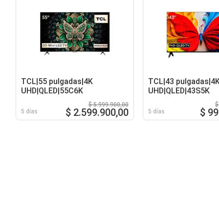
TCL|55 pulgadas|4K
TCL|43 pulgadas|4
UHD|QLED|55C6K
UHD|QLED|43S5K
$ 5.999.900,00
$
$ 2.599.900,00
$ 99
5 días
5 días