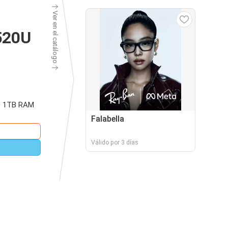
Ver en el catálogo
520U
SD 1TB RAM
Falabella
Válido por 3 días