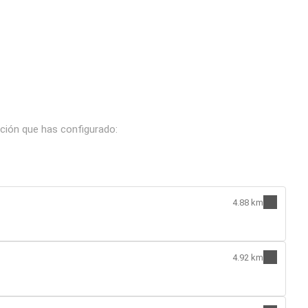
ción que has configurado:
4.88 km
4.92 km