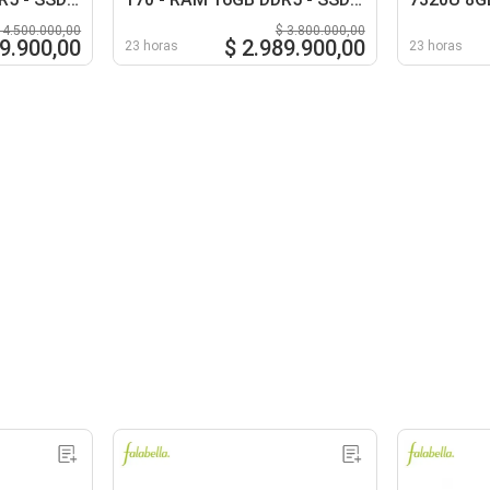
5 - WIN11
512GB - 14 FHD - RJ45 -
15 FHD
 4.500.000,00
$ 3.800.000,00
WIN11 HOME
59.900,00
$ 2.989.900,00
23 horas
23 horas