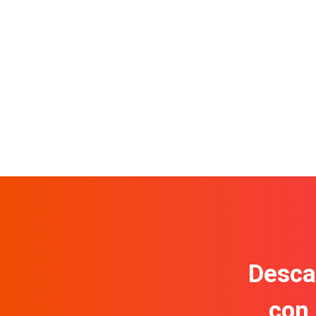
Descar
con