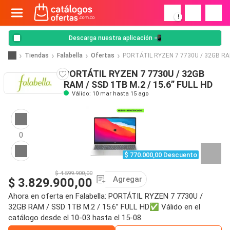
!
Descarga nuestra aplicación 📲
Tiendas
Falabella
Ofertas
PORTÁTIL RYZEN 7 7730U / 32GB RAM
PORTÁTIL RYZEN 7 7730U / 32GB
RAM / SSD 1TB M.2 / 15.6” FULL HD
Válido: 10 mar hasta 15 ago
0
$ 770.000,00 Descuento
$ 4.599.900,00
Agregar
$ 3.829.900,00
Ahora en oferta en Falabella: PORTÁTIL RYZEN 7 7730U /
32GB RAM / SSD 1TB M.2 / 15.6” FULL HD✅ Válido en el
catálogo desde el 10-03 hasta el 15-08.