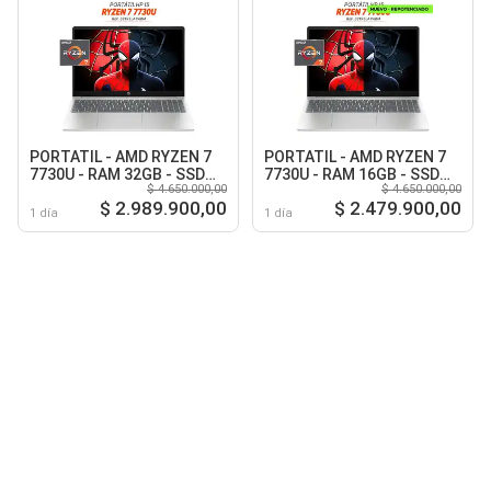
PORTATIL - AMD RYZEN 7
PORTATIL - AMD RYZEN 7
7730U - RAM 32GB - SSD
7730U - RAM 16GB - SSD
$ 4.650.000,00
$ 4.650.000,00
512GB M.2 - 15.6 Full HD -
512GB M.2 - 15.6 Full HD -
$ 2.989.900,00
$ 2.479.900,00
Warm Gold
Warm Gold
1 día
1 día