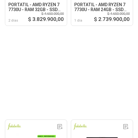
PORTATIL - AMD RYZEN 7
PORTATIL - AMD RYZEN 7
7730U - RAM 32GB - SSD
7730U - RAM 24GB - SSD
$ 4.650.000,00
$ 4.650.000,00
2TB M.2 - 15.6 Full HD -
512GB M.2 - 15.6 Full HD -
$ 3.829.900,00
$ 2.739.900,00
Warm Gold
Warm Gold
2 días
1 día