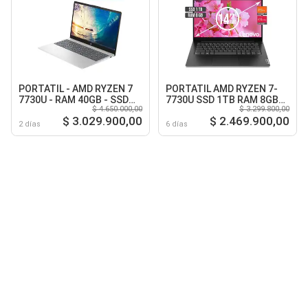
PORTATIL - AMD RYZEN 7
PORTATIL AMD RYZEN 7-
7730U - RAM 40GB - SSD
7730U SSD 1TB RAM 8GB
$ 4.650.000,00
$ 3.299.800,00
512GB M.2 - 15.6 Full HD -
LED 14 FULL HD
$ 3.029.900,00
$ 2.469.900,00
Warm Gold
2 días
6 días