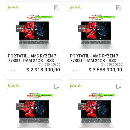
PORTATIL - AMD RYZEN 7
PORTATIL - AMD RYZEN 7
7730U - RAM 24GB - SSD
7730U - RAM 24GB - SSD
$ 4.650.000,00
$ 4.650.000,00
1TB M.2 - 15.6 Full HD -
2TB M.2 - 15.6 Full HD -
$ 2.918.900,00
$ 3.588.900,00
Warm Gold
Warm Gold
1 día
1 día