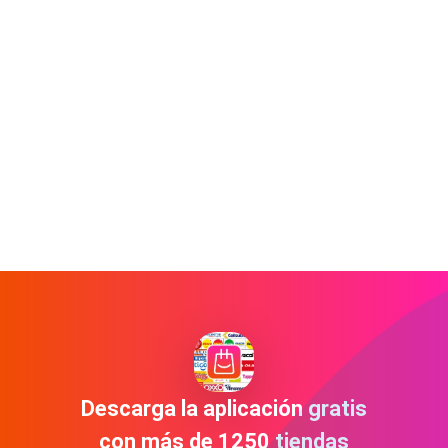
Descarga la aplicación gratis
con más de 1250 tiendas