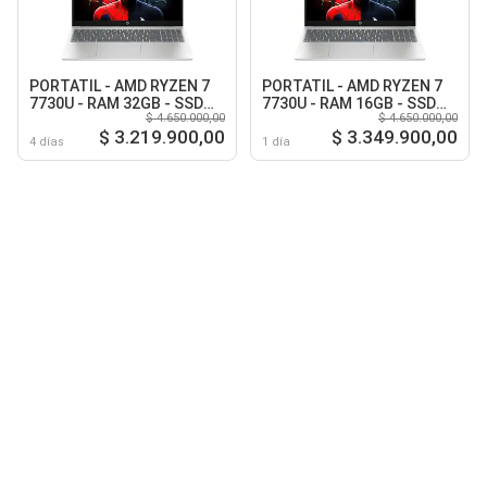
PORTATIL - AMD RYZEN 7
PORTATIL - AMD RYZEN 7
7730U - RAM 32GB - SSD
7730U - RAM 16GB - SSD
$ 4.650.000,00
$ 4.650.000,00
1TB M.2 - 15.6 Full HD -
2TB M.2 - 15.6 Full HD -
$ 3.219.900,00
$ 3.349.900,00
Warm Gold
Warm Gold
4 días
1 día