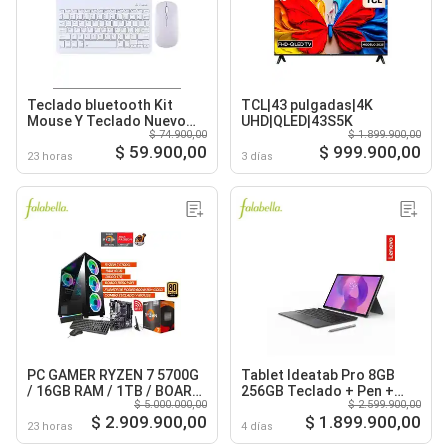
Teclado bluetooth Kit
TCL|43 pulgadas|4K
Mouse Y Teclado Nuevo
UHD|QLED|43S5K
$ 74.900,00
$ 1.899.900,00
Blanco
$ 59.900,00
$ 999.900,00
23 horas
3 días
PC GAMER RYZEN 7 5700G
Tablet Ideatab Pro 8GB
/ 16GB RAM / 1TB / BOARD
256GB Teclado + Pen +
$ 5.000.000,00
$ 2.599.900,00
B550 WIFI / FUENTE 600W
Moto Buds
$ 2.909.900,00
$ 1.899.900,00
80+ GOLD
23 horas
4 días