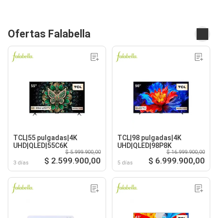
Ofertas Falabella
TCL|55 pulgadas|4K
TCL|98 pulgadas|4K
UHD|QLED|55C6K
UHD|QLED|98P8K
$ 5.999.900,00
$ 16.999.900,00
$ 2.599.900,00
$ 6.999.900,00
3 días
5 días