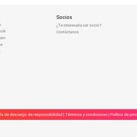
Socios
n
¿Te interesaría ser socio?
ook
Contáctanos
ram
be
k
la de descargo de responsabilidad
|
Términos y condiciones
|
Política de pri