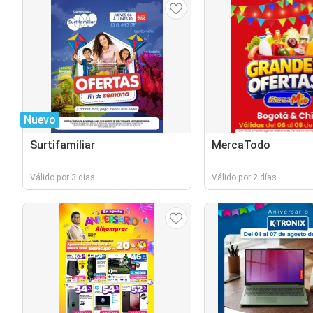
Nuevo
Surtifamiliar
MercaTodo
Válido por 3 días
Válido por 2 días