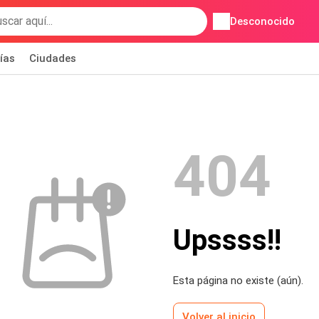
Desconocido
ías
Ciudades
404
Upssss!!
Esta página no existe (aún).
Volver al inicio