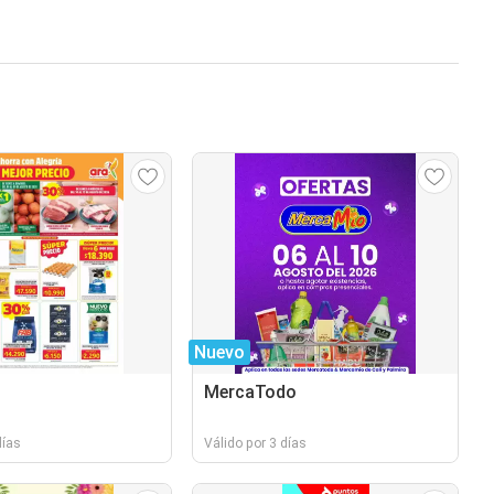
Nuevo
MercaTodo
días
Válido por 3 días