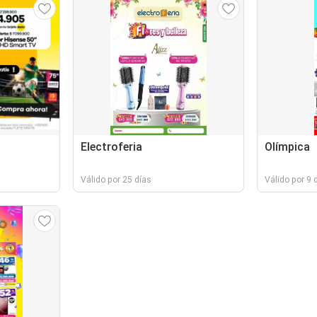
Electroferia
Olímpica
Válido por 25 días
Válido por 9 