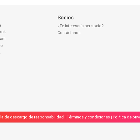
Socios
n
¿Te interesaría ser socio?
ook
Contáctanos
ram
be
k
la de descargo de responsabilidad
|
Términos y condiciones
|
Política de pri