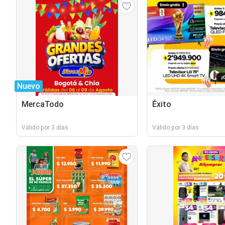
Nuevo
MercaTodo
Éxito
Válido por 3 días
Válido por 3 días