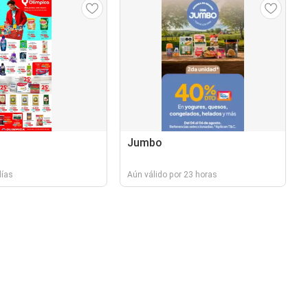
Jumbo
días
Aún válido por 23 horas