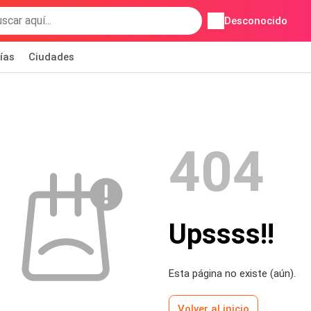
Desconocido
ías
Ciudades
404
Upssss!!
Esta página no existe (aún).
Volver al inicio