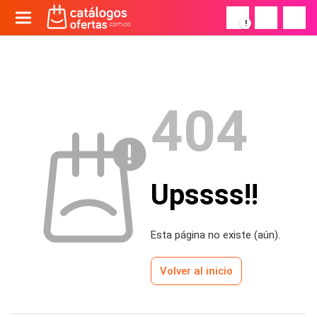
!
404
Upssss!!
Esta página no existe (aún).
Volver al inicio