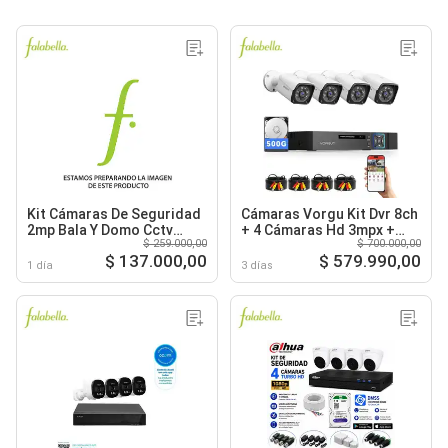
Kit Cámaras De Seguridad
Cámaras Vorgu Kit Dvr 8ch
2mp Bala Y Domo Cctv
+ 4 Cámaras Hd 3mpx +
$ 259.000,00
$ 700.000,00
1080p Accesorios Para Dvr
Disco 500tb
$ 137.000,00
$ 579.990,00
1 día
3 días