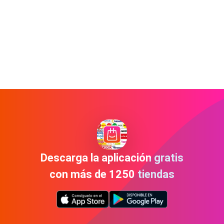
Descarga la aplicación gratis
con más de 1250 tiendas