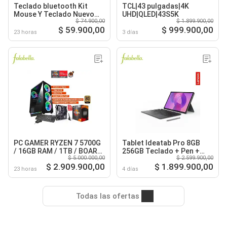
Teclado bluetooth Kit
TCL|43 pulgadas|4K
Mouse Y Teclado Nuevo
UHD|QLED|43S5K
$ 74.900,00
$ 1.899.900,00
Blanco
$ 59.900,00
$ 999.900,00
23 horas
3 días
PC GAMER RYZEN 7 5700G
Tablet Ideatab Pro 8GB
/ 16GB RAM / 1TB / BOARD
256GB Teclado + Pen +
$ 5.000.000,00
$ 2.599.900,00
B550 WIFI / FUENTE 600W
Moto Buds
$ 2.909.900,00
$ 1.899.900,00
80+ GOLD
23 horas
4 días
Todas las ofertas