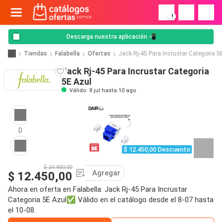
!
Descarga nuestra aplicación 📲
Tiendas
Falabella
Ofertas
Jack Rj-45 Para Incrustar Categoria 5
Jack Rj-45 Para Incrustar Categoria
5E Azul
Válido: 8 jul hasta 10 ago
0
$ 12.450,00 Descuento
$ 24.900,00
Agregar
$ 12.450,00
Ahora en oferta en Falabella: Jack Rj-45 Para Incrustar
Categoria 5E Azul✅ Válido en el catálogo desde el 8-07 hasta
el 10-08.