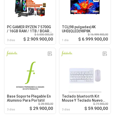
PC GAMER RYZEN 7 5700G
TCL|98 pulgadas|4K
/ 16GB RAM / 1TB / BOARD
UHD|QLED|98P8K
$ 5.000.000,00
$ 16.999.900,00
B550 WIFI / FUENTE 600W
$ 2.909.900,00
$ 6.999.900,00
80+ GOLD
3 días
1 día
Base Soporte Plegable En
Teclado bluetooth Kit
Aluminio Para Portátil
Mouse Y Teclado Nuevo
$ 39.900,00
$ 74.900,00
Blanco
$ 29.900,00
$ 59.900,00
3 días
3 días