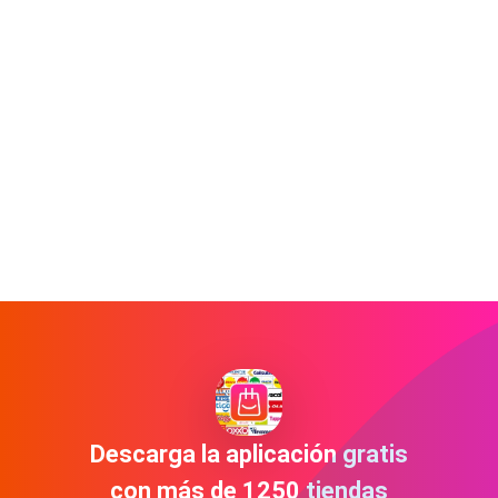
Descarga la aplicación gratis
con más de 1250 tiendas