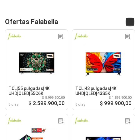
Ofertas Falabella
TCL|55 pulgadas|4K
TCL|43 pulgadas|4K
UHD|QLED|55C6K
UHD|QLED|43S5K
$ 5.999.900,00
$ 1.899.900,00
$ 2.599.900,00
$ 999.900,00
6 días
6 días