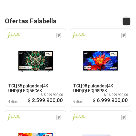
Ofertas Falabella
TCL|55 pulgadas|4K
TCL|98 pulgadas|4K
UHD|QLED|55C6K
UHD|QLED|98P8K
$ 5.999.900,00
$ 16.999.900,00
$ 2.599.900,00
$ 6.999.900,00
4 días
6 días