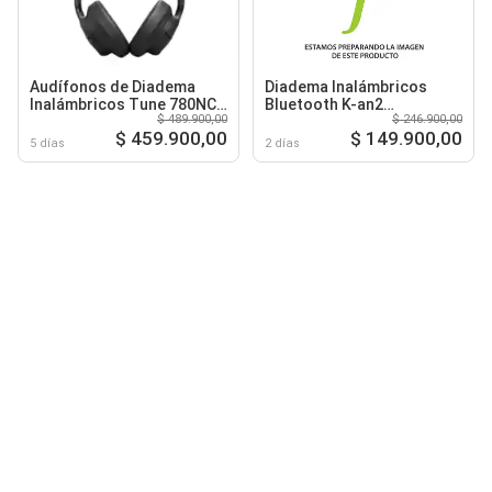
Audífonos de Diadema
Diadema Inalámbricos
Inalámbricos Tune 780NC
Bluetooth K-an2
$ 489.900,00
$ 246.900,00
Bluetooth Cancelación de
Cancelación De Ruido
$ 459.900,00
$ 149.900,00
Ruido
Negro
5 días
2 días