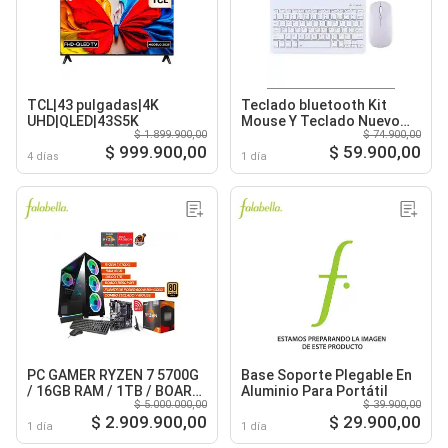
TCL|43 pulgadas|4K
Teclado bluetooth Kit
UHD|QLED|43S5K
Mouse Y Teclado Nuevo
$ 1.899.900,00
$ 74.900,00
Blanco
$ 999.900,00
$ 59.900,00
4 días
1 día
PC GAMER RYZEN 7 5700G
Base Soporte Plegable En
/ 16GB RAM / 1TB / BOARD
Aluminio Para Portátil
$ 5.000.000,00
$ 39.900,00
B550 WIFI / FUENTE 600W
$ 2.909.900,00
$ 29.900,00
80+ GOLD
1 día
1 día