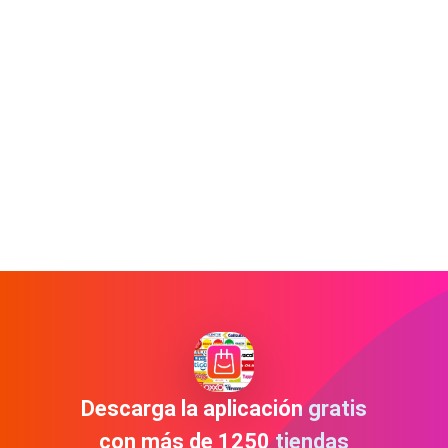
Descarga la aplicación gratis
con más de 1250 tiendas