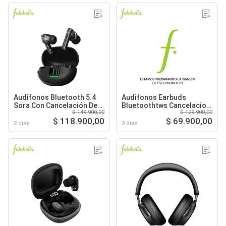
Audifonos Bluetooth 5.4
Audifonos Earbuds
Sora Con Cancelación De
Bluetoothtws Cancelacion
$ 149.900,00
$ 129.900,00
Ruido
De Ruido
$ 118.900,00
$ 69.900,00
2 días
3 días