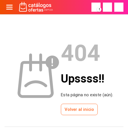
!
404
Upssss!!
Esta página no existe (aún).
Volver al inicio