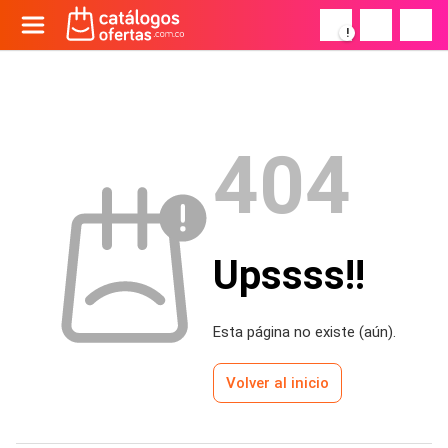
!
404
Upssss!!
Esta página no existe (aún).
Volver al inicio