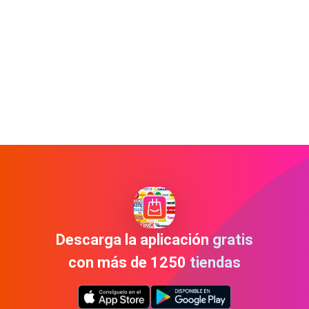
Descarga la aplicación gratis
con más de 1250 tiendas