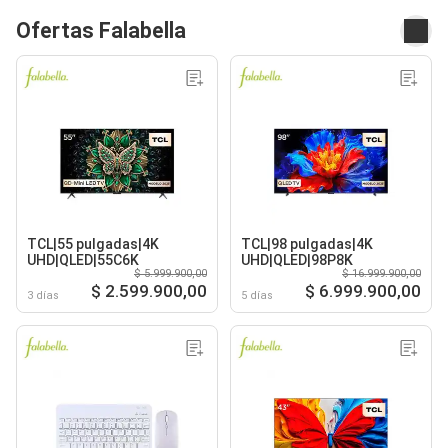
Ofertas Falabella
TCL|55 pulgadas|4K
TCL|98 pulgadas|4K
UHD|QLED|55C6K
UHD|QLED|98P8K
$ 5.999.900,00
$ 16.999.900,00
$ 2.599.900,00
$ 6.999.900,00
3 días
5 días