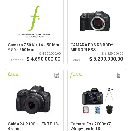
Camara Z50 Kit 16 - 50 Mm
CAMARA EOS R8 BODY
Y 50 - 250 Mm
MIRRORLESS
$ 4.990.000,00
$ 6.329.000,00
$ 4.690.000,00
$ 5.299.900,00
1 semana
3 días
CAMARA R100 + LENTE 18-
Camara Eos 2000dt7
45 mm
24mp+ lente 18-