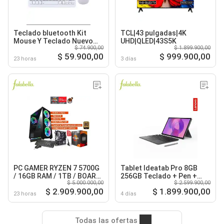
Teclado bluetooth Kit
TCL|43 pulgadas|4K
Mouse Y Teclado Nuevo
UHD|QLED|43S5K
$ 74.900,00
$ 1.899.900,00
Blanco
$ 59.900,00
$ 999.900,00
23 horas
3 días
PC GAMER RYZEN 7 5700G
Tablet Ideatab Pro 8GB
/ 16GB RAM / 1TB / BOARD
256GB Teclado + Pen +
$ 5.000.000,00
$ 2.599.900,00
B550 WIFI / FUENTE 600W
Moto Buds
$ 2.909.900,00
$ 1.899.900,00
80+ GOLD
23 horas
4 días
Todas las ofertas