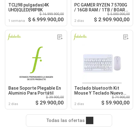
TCL|98 pulgadas|4K
PC GAMER RYZEN 7 5700G
UHD|QLED|98P8K
/ 16GB RAM / 1TB / BOARD
$ 16.999.900,00
$ 5.000.000,00
B550 WIFI / FUENTE 600W
$ 6.999.900,00
$ 2.909.900,00
80+ GOLD
1 semana
2 días
Base Soporte Plegable En
Teclado bluetooth Kit
Aluminio Para Portátil
Mouse Y Teclado Nuevo
$ 39.900,00
$ 74.900,00
Blanco
$ 29.900,00
$ 59.900,00
2 días
2 días
Todas las ofertas