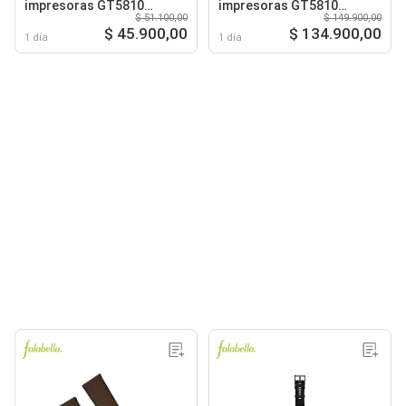
impresoras GT5810
impresoras GT5810
$ 51.100,00
$ 149.900,00
GT5820 GT315 GT415
GT5820 GT315 GT415
$ 45.900,00
$ 134.900,00
KITX3
1 día
1 día