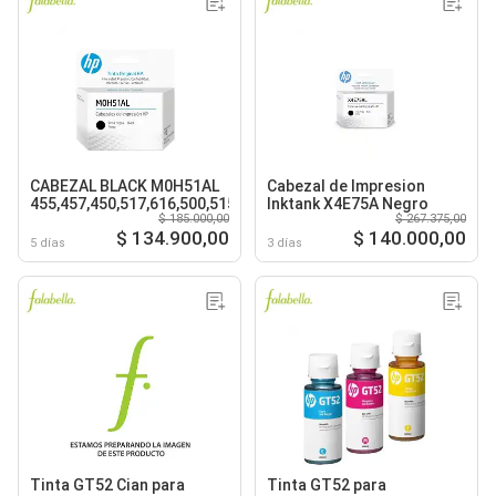
CABEZAL BLACK M0H51AL
Cabezal de Impresion
455,457,450,517,616,500,515,530,615,618
Inktank X4E75A Negro
$ 185.000,00
$ 267.375,00
$ 134.900,00
$ 140.000,00
5 días
3 días
Tinta GT52 Cian para
Tinta GT52 para