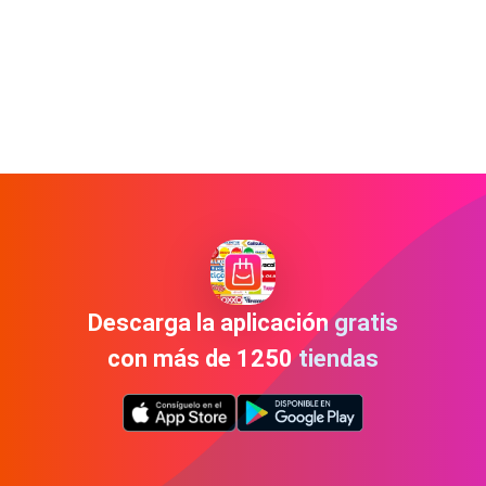
Descarga la aplicación gratis
con más de 1250 tiendas