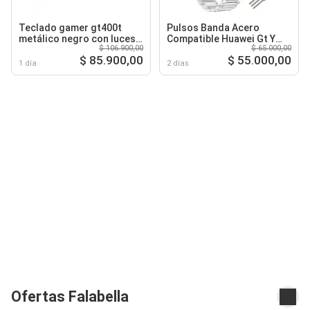
Teclado gamer gt400t
Pulsos Banda Acero
metálico negro con luces
Compatible Huawei Gt Y
$ 106.900,00
$ 65.000,00
led
Gt2 De 46mm
$ 85.900,00
$ 55.000,00
1 día
2 días
Ofertas Falabella