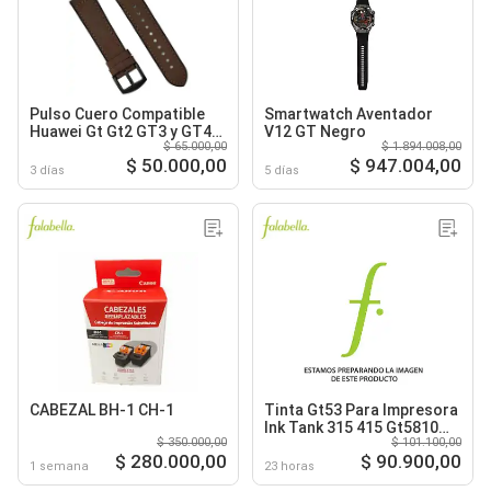
Pulso Cuero Compatible
Smartwatch Aventador
Huawei Gt Gt2 GT3 y GT4
V12 GT Negro
$ 65.000,00
$ 1.894.008,00
de 46mm pulso 22mm
$ 50.000,00
$ 947.004,00
3 días
5 días
CABEZAL BH-1 CH-1
Tinta Gt53 Para Impresora
Ink Tank 315 415 Gt5810
$ 350.000,00
$ 101.100,00
Gt5820 Kit X 2
$ 280.000,00
$ 90.900,00
1 semana
23 horas