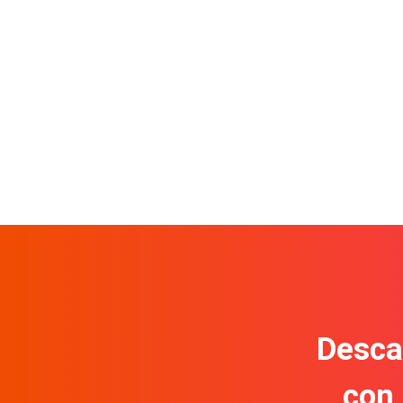
Descar
con