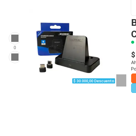
B
C
0
$
Ah
Po
$ 30.000,00 Descuento