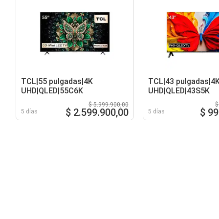
TCL|55 pulgadas|4K
TCL|43 pulgadas|4
UHD|QLED|55C6K
UHD|QLED|43S5K
$ 5.999.900,00
$
$ 2.599.900,00
$ 99
5 días
5 días