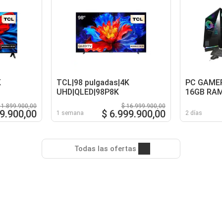
K
TCL|98 pulgadas|4K
PC GAMER
UHD|QLED|98P8K
16GB RAM
B550 WIF
 1.899.900,00
$ 16.999.900,00
80+ GOLD
9.900,00
$ 6.999.900,00
1 semana
2 días
Todas las ofertas