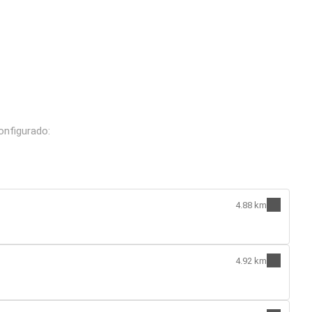
onfigurado:
4.88 km
4.92 km