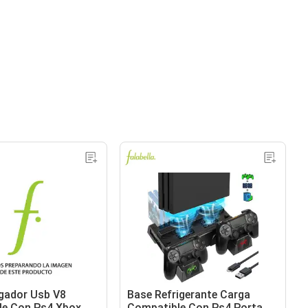
gador Usb V8
Base Refrigerante Carga
le Con Ps4 Xbox
Compatible Con Ps4 Porta