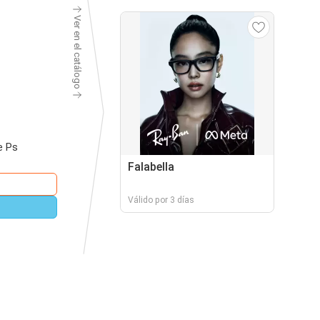
Ver en el catálogo
e Ps
Falabella
Válido por 3 días