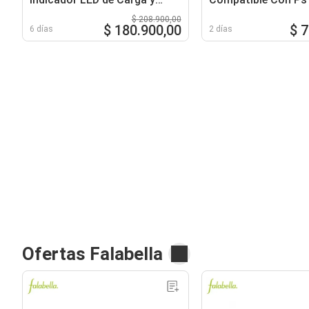
Temperatura Genéric
Rgb Ligth Usb C
$ 208.900,00
$ 180.900,00
$ 
6 días
2 días
Ofertas Falabella