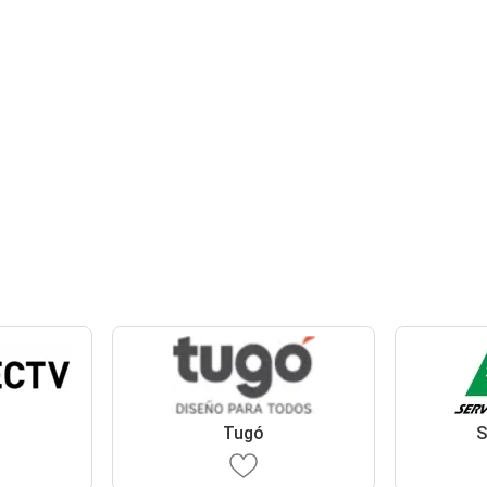
Tugó
S