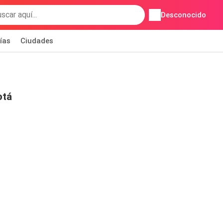
Desconocido
ías
Ciudades
otá