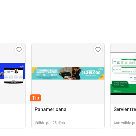
Tip
Panamericana
Servientr
Válido por 25 días
Aún válido p