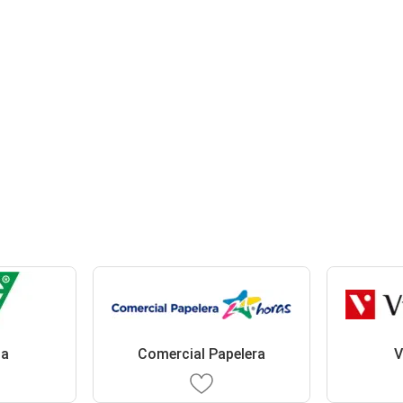
ga
Comercial Papelera
V