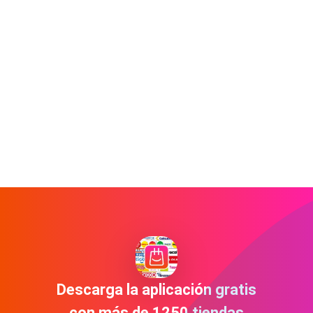
Descarga la aplicación gratis
con más de 1250 tiendas