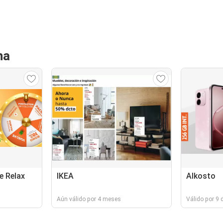
ha
 Relax
IKEA
Alkosto
Aún válido por 4 meses
Válido por 9 