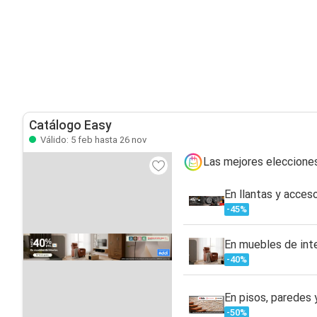
Catálogo Easy
Válido: 5 feb hasta 26 nov
Las mejores eleccione
En llantas y acces
-45%
En muebles de inte
-40%
En pisos, paredes 
-50%