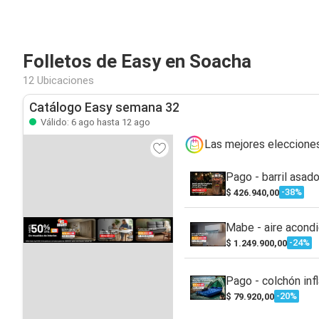
Folletos de Easy en Soacha
12 Ubicaciones
Catálogo Easy semana 32
Válido: 6 ago hasta 12 ago
Las mejores eleccione
Pago - barril asad
-38%
$ 426.940,00
Mabe - aire acondi
-24%
$ 1.249.900,00
Pago - colchón inf
-20%
$ 79.920,00