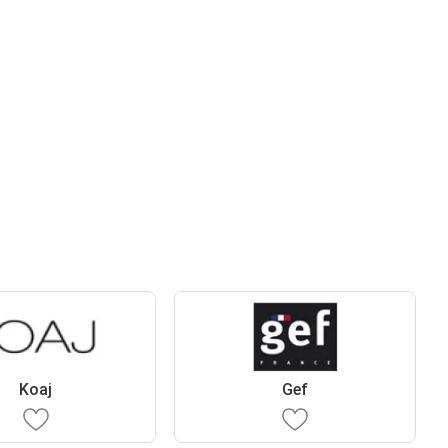
Koaj
Gef