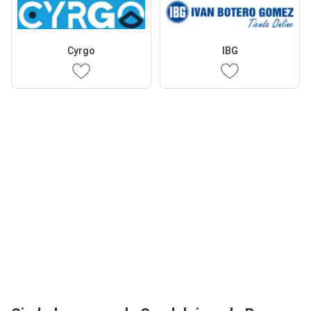
Cyrgo
IBG