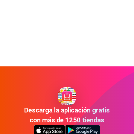
Descarga la aplicación gratis
con más de 1250 tiendas