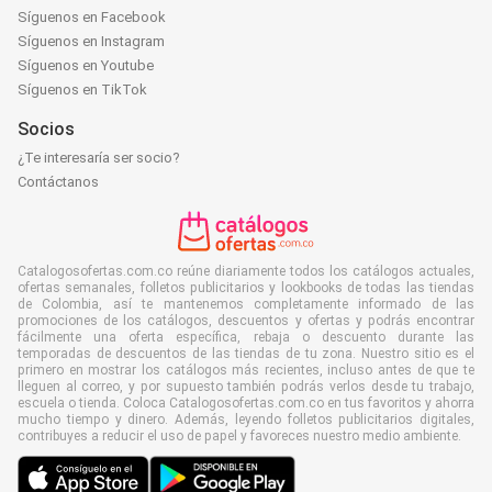
Síguenos en Facebook
Síguenos en Instagram
Síguenos en Youtube
Síguenos en TikTok
Socios
¿Te interesaría ser socio?
Contáctanos
Catalogosofertas.com.co reúne diariamente todos los catálogos actuales,
ofertas semanales, folletos publicitarios y lookbooks de todas las tiendas
de Colombia, así te mantenemos completamente informado de las
promociones de los catálogos, descuentos y ofertas y podrás encontrar
fácilmente una oferta específica, rebaja o descuento durante las
temporadas de descuentos de las tiendas de tu zona. Nuestro sitio es el
primero en mostrar los catálogos más recientes, incluso antes de que te
lleguen al correo, y por supuesto también podrás verlos desde tu trabajo,
escuela o tienda. Coloca Catalogosofertas.com.co en tus favoritos y ahorra
mucho tiempo y dinero. Además, leyendo folletos publicitarios digitales,
contribuyes a reducir el uso de papel y favoreces nuestro medio ambiente.