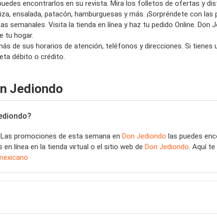
puedes encontrarlos en su revista.
Mira los folletos de ofertas y di
iza, ensalada
, patacón
,
hamburguesas y más. ¡Sorpréndete con las
semanales. Visita la tienda en línea y haz tu pedido Online. Don Je
e tu hogar
.
más de sus horarios de atención, teléfonos y direcciones. Si tiene
ta débito o crédito.
on Jediondo
Jediondo?
! Las promociones de esta semana en
Don Jediondo
las puedes enc
 línea en la tienda virtual o el sitio web de
Don Jediondo
. Aquí t
mexicano