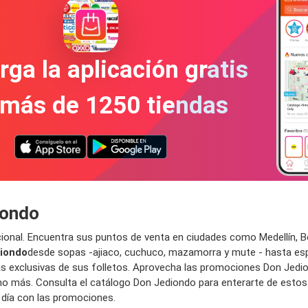
ga la aplicación gratis
 más de 1250 tiendas
iondo
cional. Encuentra sus puntos de venta en
ciudades
como Medellín, B
iondo
desde sopas -
ajiaco, cuchuco, mazamorra y mute - hasta esp
as
exclusivas de sus
folletos
. Aprovecha las
promociones Don Jedi
o más. Consulta el
catálogo Don Jediondo
para enterarte de
e
stos
 día con las
promociones
.