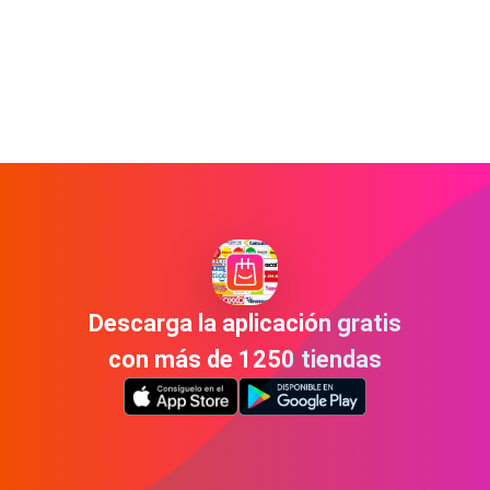
Descarga la aplicación gratis
con más de 1250 tiendas