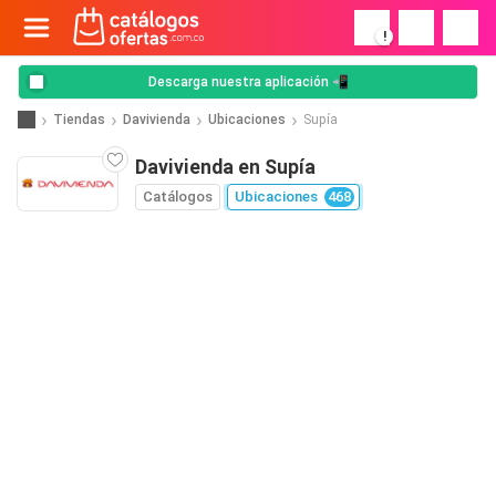
!
Descarga nuestra aplicación 📲
Tiendas
Davivienda
Ubicaciones
Supía
Davivienda en Supía
Catálogos
Ubicaciones
468