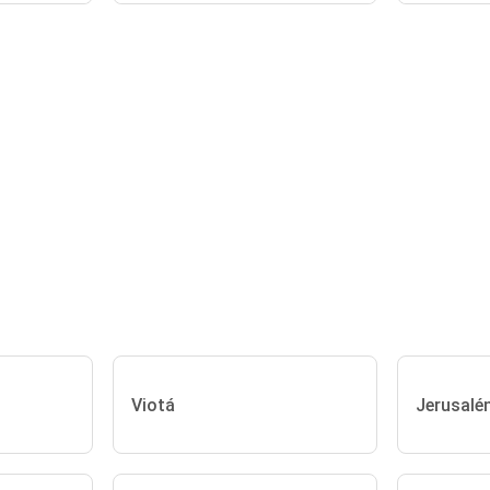
Viotá
Jerusalé