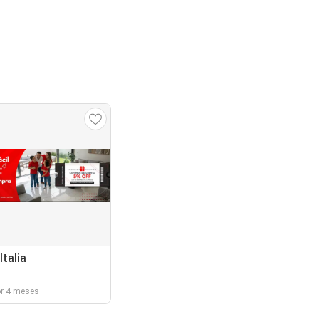
talia
or 4 meses