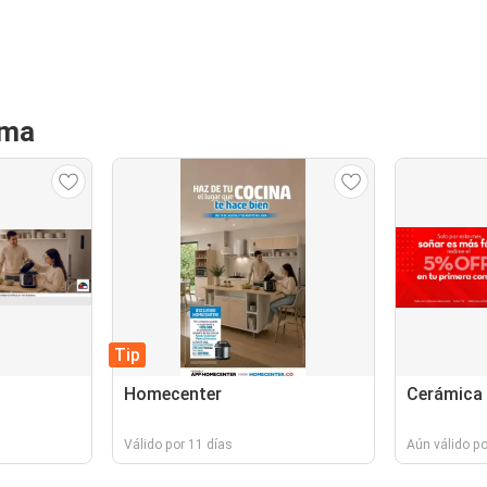
ima
Tip
Homecenter
Cerámica I
Válido por 11 días
Aún válido p