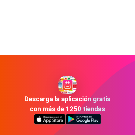
Descarga la aplicación gratis
con más de 1250 tiendas