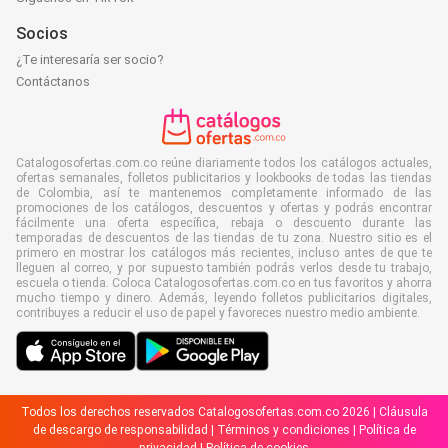
Socios
¿Te interesaría ser socio?
Contáctanos
Catalogosofertas.com.co reúne diariamente todos los catálogos actuales,
ofertas semanales, folletos publicitarios y lookbooks de todas las tiendas
de Colombia, así te mantenemos completamente informado de las
promociones de los catálogos, descuentos y ofertas y podrás encontrar
fácilmente una oferta específica, rebaja o descuento durante las
temporadas de descuentos de las tiendas de tu zona. Nuestro sitio es el
primero en mostrar los catálogos más recientes, incluso antes de que te
lleguen al correo, y por supuesto también podrás verlos desde tu trabajo,
escuela o tienda. Coloca Catalogosofertas.com.co en tus favoritos y ahorra
mucho tiempo y dinero. Además, leyendo folletos publicitarios digitales,
contribuyes a reducir el uso de papel y favoreces nuestro medio ambiente.
Todos los derechos reservados Catalogosofertas.com.co 2026 |
Cláusula
de descargo de responsabilidad
|
Términos y condiciones
|
Política de
privacidad
|
Política de cookies