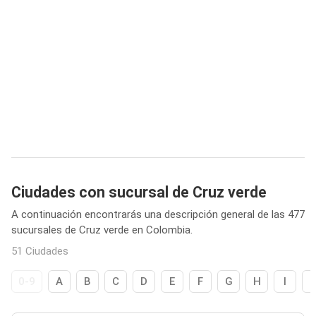
Ciudades con sucursal de Cruz verde
A continuación encontrarás una descripción general de las 477
sucursales de Cruz verde en Colombia.
51 Ciudades
0-9
A
B
C
D
E
F
G
H
I