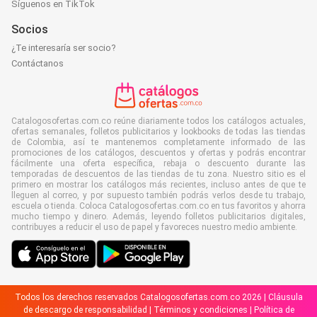
Síguenos en TikTok
Socios
¿Te interesaría ser socio?
Contáctanos
Catalogosofertas.com.co reúne diariamente todos los catálogos actuales,
ofertas semanales, folletos publicitarios y lookbooks de todas las tiendas
de Colombia, así te mantenemos completamente informado de las
promociones de los catálogos, descuentos y ofertas y podrás encontrar
fácilmente una oferta específica, rebaja o descuento durante las
temporadas de descuentos de las tiendas de tu zona. Nuestro sitio es el
primero en mostrar los catálogos más recientes, incluso antes de que te
lleguen al correo, y por supuesto también podrás verlos desde tu trabajo,
escuela o tienda. Coloca Catalogosofertas.com.co en tus favoritos y ahorra
mucho tiempo y dinero. Además, leyendo folletos publicitarios digitales,
contribuyes a reducir el uso de papel y favoreces nuestro medio ambiente.
Todos los derechos reservados Catalogosofertas.com.co 2026 |
Cláusula
de descargo de responsabilidad
|
Términos y condiciones
|
Política de