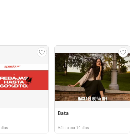
Bata
 días
Válido por 10 días