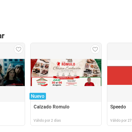
ar
Nuevo
Calzado Romulo
Speedo
Válido por 2 días
Válido por 27