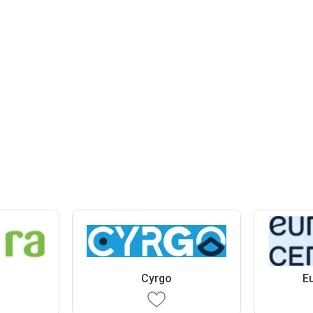
Cyrgo
E