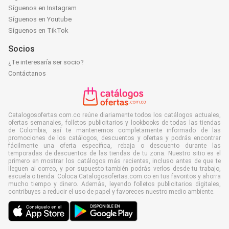
Síguenos en Instagram
Síguenos en Youtube
Síguenos en TikTok
Socios
¿Te interesaría ser socio?
Contáctanos
Catalogosofertas.com.co reúne diariamente todos los catálogos actuales,
ofertas semanales, folletos publicitarios y lookbooks de todas las tiendas
de Colombia, así te mantenemos completamente informado de las
promociones de los catálogos, descuentos y ofertas y podrás encontrar
fácilmente una oferta específica, rebaja o descuento durante las
temporadas de descuentos de las tiendas de tu zona. Nuestro sitio es el
primero en mostrar los catálogos más recientes, incluso antes de que te
lleguen al correo, y por supuesto también podrás verlos desde tu trabajo,
escuela o tienda. Coloca Catalogosofertas.com.co en tus favoritos y ahorra
mucho tiempo y dinero. Además, leyendo folletos publicitarios digitales,
contribuyes a reducir el uso de papel y favoreces nuestro medio ambiente.