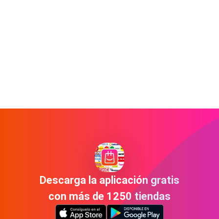
Descarga la aplicación gratis
con más de 1250 tiendas